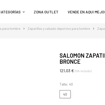
y mucho más en Aquí Mejor
CATEGORÍAS
ZONA OUTLET
VENDE EN AQUI MEJO
s para hombre
Zapatillas y calzado deportivo para hombre
Zapat
SALOMON ZAPATI
BRONCE
121,03 €
(IVA incluido)
Talla: 40
40