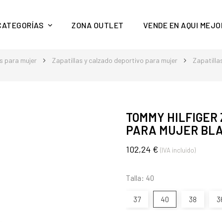
y mucho más en Aquí Mejor
CATEGORÍAS
ZONA OUTLET
VENDE EN AQUI MEJO
s para mujer
Zapatillas y calzado deportivo para mujer
Zapatilla
TOMMY HILFIGER
PARA MUJER BL
102,24 €
(IVA incluido)
Talla: 40
37
40
38
3