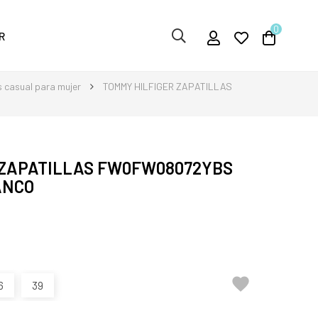
0
R
s casual para mujer
TOMMY HILFIGER ZAPATILLAS
 ZAPATILLAS FW0FW08072YBS
ANCO

6
39