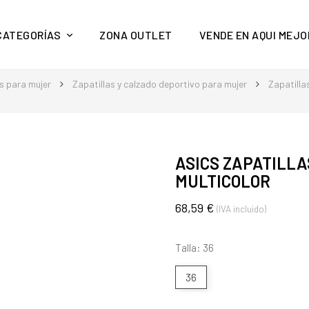
y mucho más en Aquí Mejor
CATEGORÍAS
ZONA OUTLET
VENDE EN AQUI MEJO
s para mujer
Zapatillas y calzado deportivo para mujer
Zapatilla
ASICS ZAPATILLA
MULTICOLOR
68,59 €
(IVA incluido)
Talla: 36
36