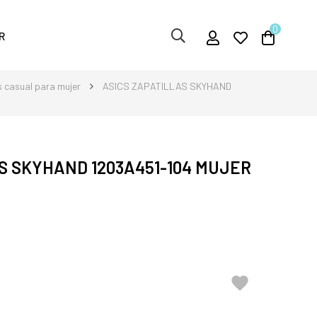
0
R
s casual para mujer
ASICS ZAPATILLAS SKYHAND
S SKYHAND 1203A451-104 MUJER
