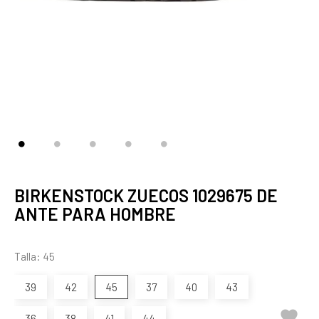
BIRKENSTOCK ZUECOS 1029675 DE
ANTE PARA HOMBRE
Talla: 45
39
42
45
37
40
43

36
38
41
44