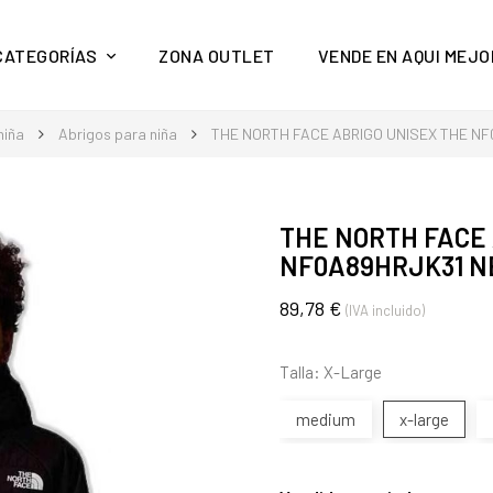
y mucho más en Aquí Mejor
CATEGORÍAS
ZONA OUTLET
VENDE EN AQUI MEJO
niña
Abrigos para niña
THE NORTH FACE ABRIGO UNISEX THE N
THE NORTH FACE 
NF0A89HRJK31 N
89,78 €
(IVA incluido)
Talla: X-Large
medium
x-large