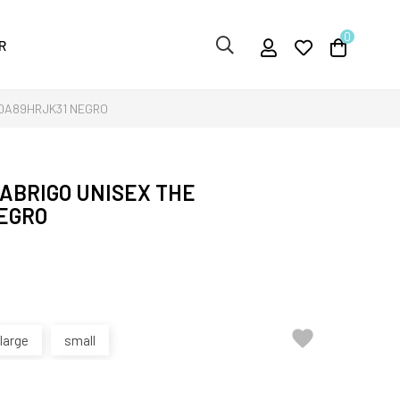
0
R
F0A89HRJK31 NEGRO
ABRIGO UNISEX THE
EGRO

large
small