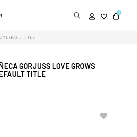
0
R
M DEFAULT TITLE
ÑECA GORJUSS LOVE GROWS
EFAULT TITLE
