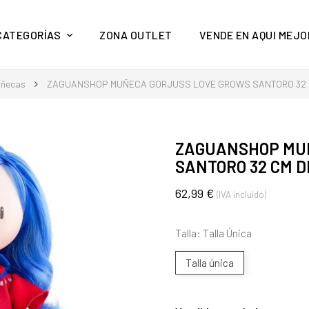
y mucho más en Aquí Mejor
CATEGORÍAS
ZONA OUTLET
VENDE EN AQUI MEJO
ñecas
ZAGUANSHOP MUÑECA GORJUSS LOVE GROWS SANTORO 32 C
ZAGUANSHOP MU
SANTORO 32 CM D
62,99 €
(IVA incluido)
Talla: Talla Única
Talla única